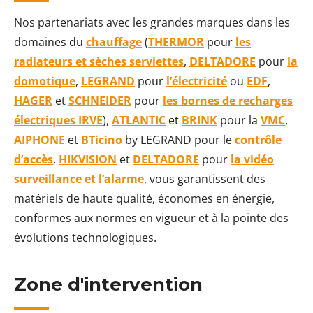
Nos partenariats avec les grandes marques dans les
domaines du
chauffage
(
THERMOR
pour
les
radiateurs et sèches serviettes
,
DELTADORE
pour
la
domotique
,
LEGRAND
pour
l’électricité
ou
EDF
,
HAGER
et
SCHNEIDER
pour
les bornes de recharges
électriques IRVE
),
ATLANTIC
et
BRINK
pour la
VMC
,
AIPHONE
et
BTicino
by LEGRAND pour le
contrôle
d’accès
,
HIKVISION
et
DELTADORE
pour
la vidéo
surveillance et l’alarme
, vous garantissent des
matériels de haute qualité, économes en énergie,
conformes aux normes en vigueur et à la pointe des
évolutions technologiques.
Zone d'intervention