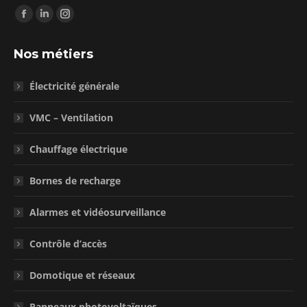
Trouvez nous sur :
La
La
La
page
page
page
Nos métiers
Facebook
LinkedIn
Instagram
s'ouvre
s'ouvre
s'ouvre
Électricité générale
dans
dans
dans
une
une
une
VMC – Ventilation
nouvelle
nouvelle
nouvelle
fenêtre
fenêtre
fenêtre
Chauffage électrique
Bornes de recharge
Alarmes et vidéosurveillance
Contrôle d’accès
Domotique et réseaux
Panneaux photovoltaïques