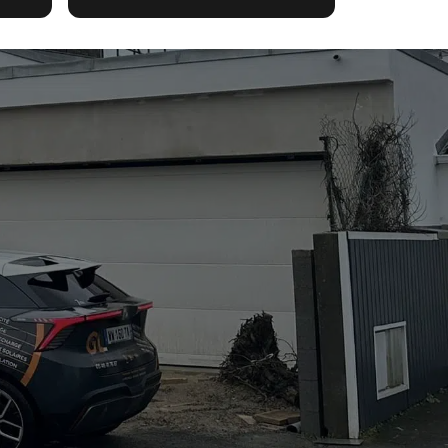
ethernet...) Du 1er accueil
jusqu'à la fin des travaux,
toute l'équipe est très
professionnelle, sympathique
et réactive. Très bon suivi.
Entreprise à recommander
sans hésiter !