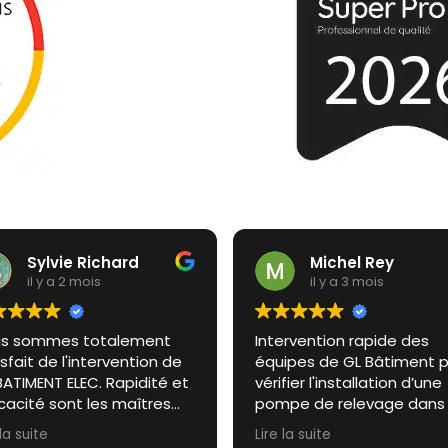
Sylvie Richard
Michel Rey
il y a 2 mois
il y a 3 mois
s sommes totalement
Intervention rapide des
sfait de l'intervention de
équipes de GL Bâtiment 
BATIMENT ELEC. Rapidité et
vérifier l'installation d’une
icacité sont les maîtres
pompe de relevage dans
s de cette entreprise.
cave. Toujours aussi
 la suite
Lire la suite
s recommandons sans
efficaces !