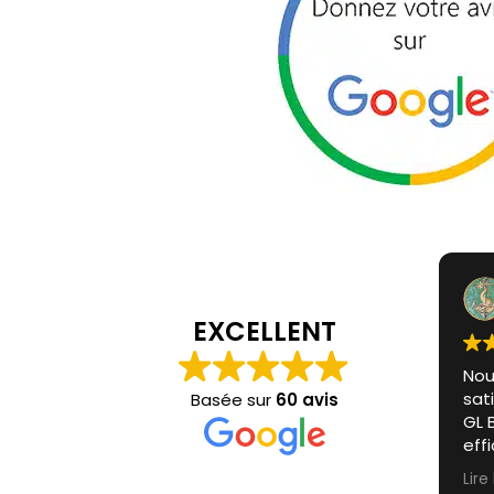
EXCELLENT
Nou
sati
Basée sur
60 avis
GL 
eff
mot
Lire
Nou