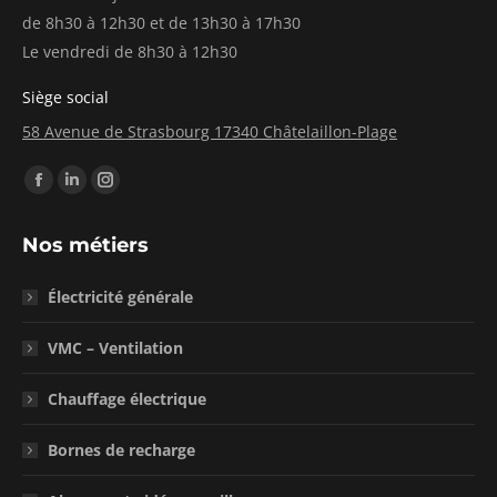
de 8h30 à 12h30 et de 13h30 à 17h30
Le vendredi de 8h30 à 12h30
Siège social
58 Avenue de Strasbourg 17340 Châtelaillon-Plage
Trouvez nous sur :
La
La
La
page
page
page
Nos métiers
Facebook
LinkedIn
Instagram
s'ouvre
s'ouvre
s'ouvre
Électricité générale
dans
dans
dans
une
une
une
VMC – Ventilation
nouvelle
nouvelle
nouvelle
fenêtre
fenêtre
fenêtre
Chauffage électrique
Bornes de recharge